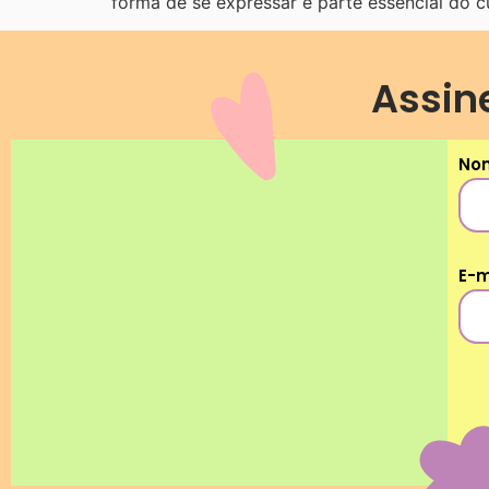
forma de se expressar é parte essencial do c
Assin
No
E-m