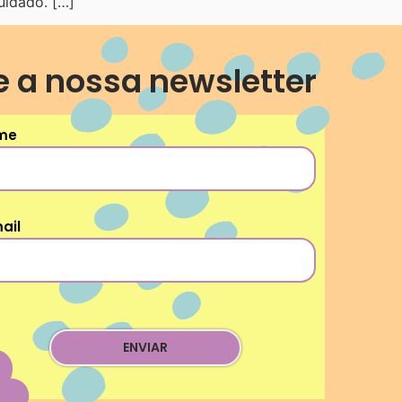
uidado. […]
e a nossa newsletter
me
ail