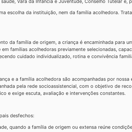
saúde, Vara da Infância e Juventude, Conselho Tutelar e, pr
ma escolha da instituição, nem da família acolhedora. Tra
mento da família de origem, a criança é encaminhada para 
 em famílias acolhedoras previamente selecionadas, capa
ecendo cuidado individualizado, rotina e convivência famili
iança e a família acolhedora são acompanhadas por nossa e
hada pela rede socioassistencial, com o objetivo de recon
ico e exige escuta, avaliação e intervenções constantes.
pais desfechos:
dade, quando a família de origem ou extensa reúne condiçõ