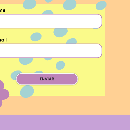
me
ail