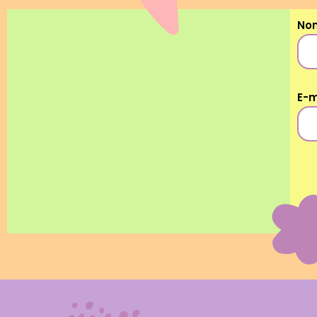
No
E-m