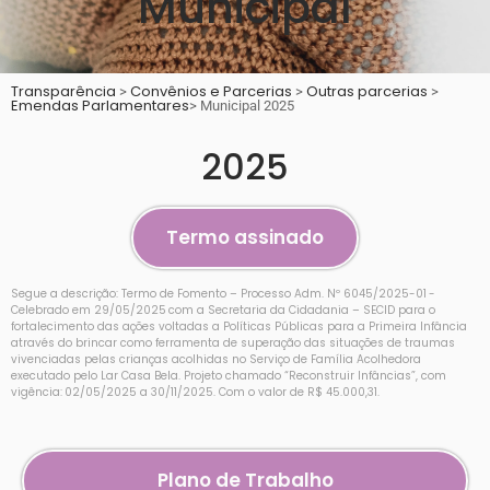
Municipal
Transparência
Convênios e Parcerias
Outras parcerias
>
>
>
Emendas Parlamentares
> Municipal 2025
2025
Termo assinado
Segue a descrição: Termo de Fomento – Processo Adm. Nº 6045/2025-01 -
Celebrado em 29/05/2025 com a Secretaria da Cidadania – SECID para o
fortalecimento das ações voltadas a Políticas Públicas para a Primeira Infância
através do brincar como ferramenta de superação das situações de traumas
vivenciadas pelas crianças acolhidas no Serviço de Família Acolhedora
executado pelo Lar Casa Bela. Projeto chamado “Reconstruir Infâncias”, com
vigência: 02/05/2025 a 30/11/2025. Com o valor de R$ 45.000,31.
Plano de Trabalho