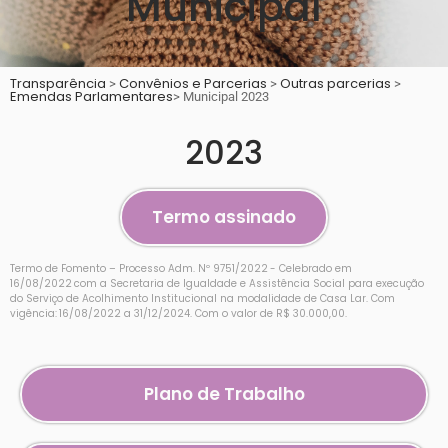
Municipal
Transparência
Convênios e Parcerias
Outras parcerias
>
>
>
Emendas Parlamentares
> Municipal 2023
2023
Termo assinado
Termo de Fomento – Processo Adm. Nº 9751/2022 - Celebrado em
16/08/2022 com a Secretaria de Igualdade e Assistência Social para execução
do Serviço de Acolhimento Institucional na modalidade de Casa Lar. Com
vigência: 16/08/2022 a 31/12/2024. Com o valor de R$ 30.000,00.
Plano de Trabalho